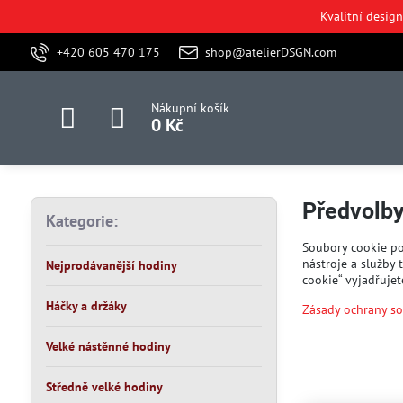
Kvalitní desig
+420 605 470 175
shop@atelierDSGN.com
Nákupní košík
0 Kč
Předvolb
Kategorie:
Soubory cookie po
nástroje a služby
Nejprodávanější hodiny
cookie“ vyjadřuje
Háčky a držáky
Zásady ochrany s
Velké nástěnné hodiny
Středně velké hodiny