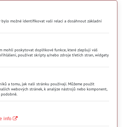
y bylo možné identifikovat vaši relaci a dosáhnout základní
m mohli poskytovat doplňkové funkce, které zlepšují váš
řihlášení, používat skripty a/nebo zdroje třetích stran, widgety
íků a tomu, jak naši stránku používají. Můžeme použít
 našich webových stránek, k analýze nástrojů nebo komponent,
a podobně.
e info