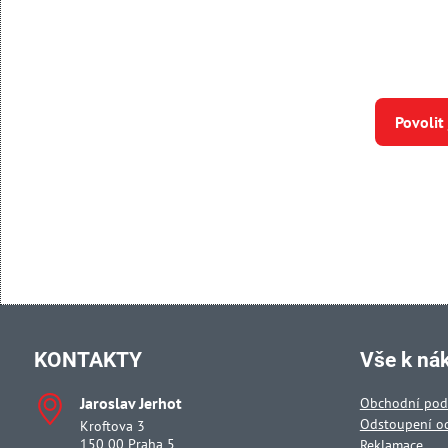
Povolit
KONTAKTY
Vše k ná
Jaroslav Jerhot
Obchodní po
Odstoupení o
Kroftova 3
150 00 Praha 5
Reklamace