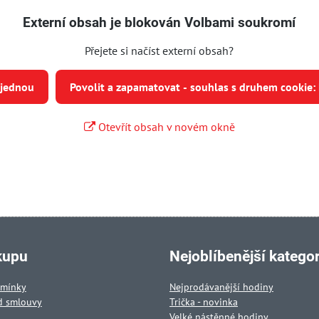
Externí obsah je blokován Volbami soukromí
Přejete si načíst externí obsah?
 jednou
Povolit a zapamatovat - souhlas s druhem cookie:
Otevřít obsah v novém okně
kupu
Nejoblíbenější kategor
dmínky
Nejprodávanější hodiny
d smlouvy
Trička - novinka
Velké nástěnné hodiny