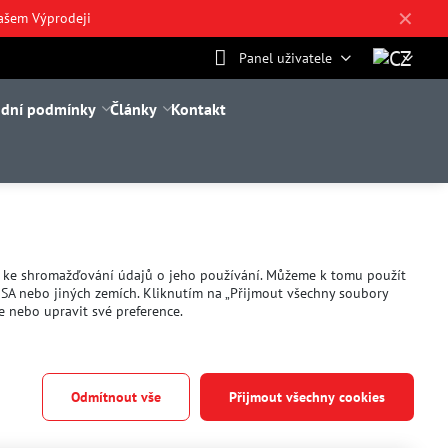
✕
ašem Výprodeji
Panel uživatele
dní podmínky
Články
Kontakt
a ke shromažďování údajů o jeho používání. Můžeme k tomu použít
USA nebo jiných zemích. Kliknutím na „Přijmout všechny soubory
e nebo upravit své preference.
Odmítnout vše
Přijmout všechny cookies