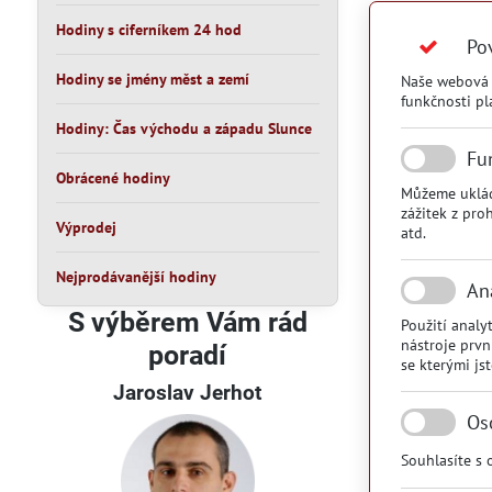
Hodiny s ciferníkem 24 hod
Po
Hodiny se jmény měst a zemí
Naše webová s
funkčnosti pl
Hodiny: Čas východu a západu Slunce
Fu
Obrácené hodiny
Můžeme ukláda
zážitek z pro
Výprodej
atd.
Nejprodávanější hodiny
An
S výběrem Vám rád
Použití anal
nástroje prv
poradí
se kterými js
Jaroslav Jerhot
Os
Souhlasíte s 