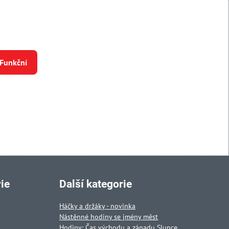
 Funkční
ie
Další kategorie
Háčky a držáky - novinka
Nástěnné hodiny se jmény měst
Hodiny: Čas východu a západu Slunce