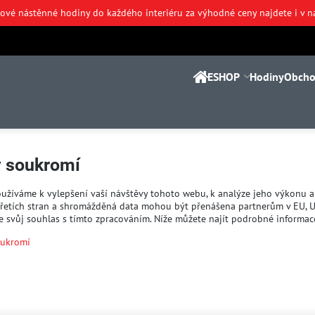
nové nástěnné hodiny do každého interiéru za výhodné ceny najdete i
v n
ESHOP
Hodiny
Obcho
y soukromí
užíváme k vylepšení vaší návštěvy tohoto webu, k analýze jeho výkonu 
 třetích stran a shromážděná data mohou být přenášena partnerům v EU, 
te svůj souhlas s tímto zpracováním. Níže můžete najít podrobné informac
oukromí