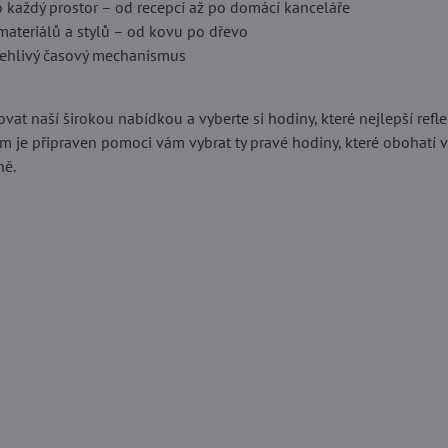
 každý prostor – od recepcí až po domácí kanceláře
materiálů a stylů – od kovu po dřevo
lehlivý časový mechanismus
vat naší širokou nabídkou a vyberte si hodiny, které nejlepší reflek
ým je připraven pomoci vám vybrat ty pravé hodiny, které obohatí v
ně.