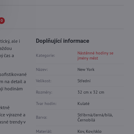
0
Doplňující informace
ický, ale i
každou
Nástěnné hodiny se
ý čas a
Kategorie:
jmény měst
Název:
New York
sofistikované
Velikost:
Střední
m na detail a
vají hodinám
Rozměry:
32 cm x 32 cm
Tvar hodin:
Kulaté
ektně
íce výrazné a
Stříbrná/černá/bílá,
Barva:
Černobílá
asné trendy v
Materiál:
Kov, Kov/sklo