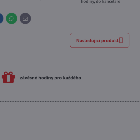
hodiny, do kanceláře
inkedIn
WhatsApp
E-
mail
Následující produkt
závěsné hodiny pro každého