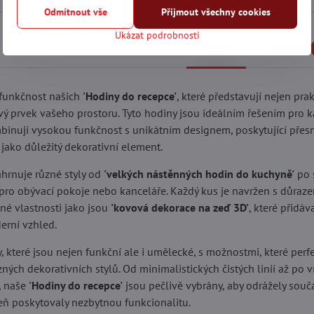
Odmítnout vše
Přijmout všechny cookies
Ukázat podrobnosti
Popis
Diskuse
 funkčnost našich
'Hodiny do recepce'
, které představují nejen prakt
livý prvek vašeho prostoru. Tyto hodiny jsou ideálním řešením pro 
binují vysokou funkčnost s unikátním designem, poskytující přesn
 jako důležitý dekorativní element.
ahrnuje různé styly od
'velkých nástěnných hodin do kuchyně'
po 
ro obývací pokoje nebo kanceláře. Každý kus je navržen s důraze
né vlastnosti jako jsou
'kovová dekorace na zeď 3D'
, které přidá
rní vzhled.
 které jsou nejen funkční ale i umělecké, s možnostmi, které perf
ých dekorativních stylů. Od minimalistických čistých linií až po v
, naše
'Hodiny do recepce'
jsou pečlivě vybrány, aby odrážely souč
eň poskytovaly nezbytnou funkcionalitu.