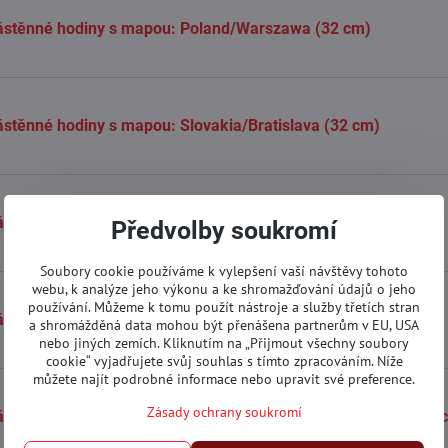
ástěnné hodiny s mapou: Poland/Warszawa (32 cm)
stěnné hodiny s mapou: Slovakia/Bratislava (32 cm)
ástěnné hodiny s mapou: Hungary/Budapest (32 cm)
Předvolby soukromí
Soubory cookie používáme k vylepšení vaší návštěvy tohoto
webu, k analýze jeho výkonu a ke shromažďování údajů o jeho
používání. Můžeme k tomu použít nástroje a služby třetích stran
stěnné hodiny s mapou a s vaší adresou (32 cm)
a shromážděná data mohou být přenášena partnerům v EU, USA
nebo jiných zemích. Kliknutím na „Přijmout všechny soubory
cookie“ vyjadřujete svůj souhlas s tímto zpracováním. Níže
můžete najít podrobné informace nebo upravit své preference.
Zásady ochrany soukromí
stěnné hodiny s mapou, vaší adresou a logem vaší firmy (32 