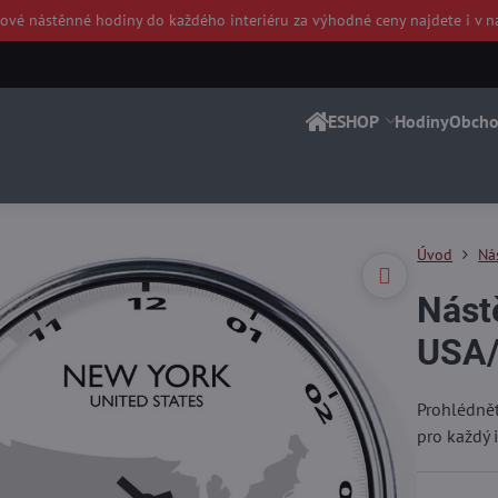
nové nástěnné hodiny do každého interiéru za výhodné ceny najdete i
v n
ESHOP
Hodiny
Obcho
Úvod
Ná
Nást
USA/
Prohlédnět
pro každý i