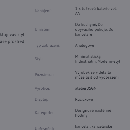
1 x tužková baterie vel.
Napájení:
AA
Do kuchyně, Do
Umístění:
obývacího pokoje, Do
tují váš styl
kanceláře
aše prostředí
Typ zobrazení:
Analogové
Minimalistický,
Styl:
Industriální, Moderní-styl
Výrobek se v detailu
Poznámka:
může lišit od vyobrazení
Výrobce:
atelierDSGN
Displej:
Ručičkové
Designové nástěnné
Kategorie:
hodiny
kancelář, kancelářské
Upřesnění: