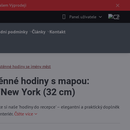
✕
ašem Výprodeji
Panel uživatele
dní podmínky
Články
Kontakt
stěnné hodiny se jmény měst
ěnné hodiny s mapou:
New York (32 cm)
e si naše 'hodiny do recepce' – elegantní a praktický doplněk
nteriér.
Čtěte více