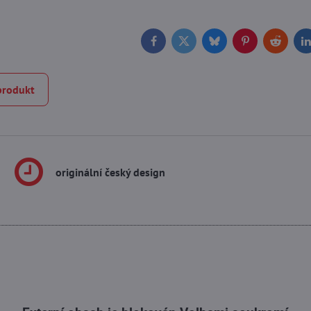
Facebook
Twitter
Bluesky
Pinterest
Reddit
L
produkt
originální český design