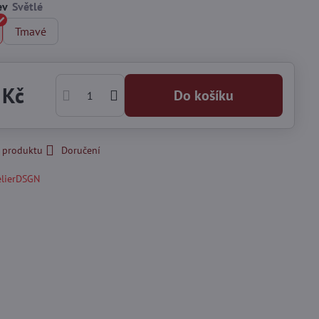
ev
Tmavé
 Kč
Do košíku
k produktu
Doručení
elierDSGN