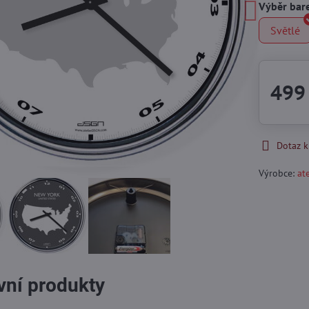
Výběr bar
Světlé
499
Dotaz 
Výrobce:
at
ivní produkty