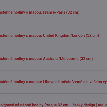
stěnné hodiny s mapou: France/Paris (32 cm)
ástěnné hodiny s mapou: United Kingdom/London (32 cm)
stěnné hodiny s mapou: Australia/Melbourne (32 cm)
stěnné hodiny s mapou: Libovolné město/země dle vašeho v
signové nástěnné hodiny Prague 32 cm – český design | atel