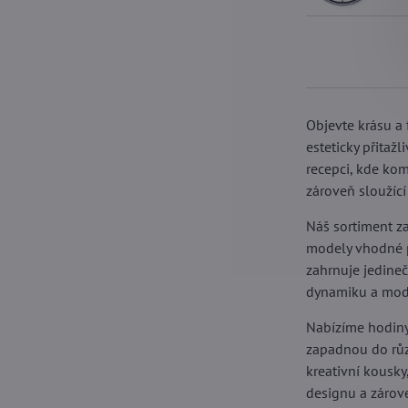
Objevte krásu a
esteticky přitaž
recepci, kde kom
zároveň sloužící
Náš sortiment z
modely vhodné p
zahrnuje jedineč
dynamiku a mode
Nabízíme hodiny,
zapadnou do různ
kreativní kousky
designu a zárov