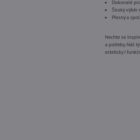
Dokonalé pro
Široký výběr 
Přesný a spo
Nechte se inspiro
a potřeby. Náš t
esteticky i funkč