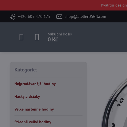
Kvalitní desig
+420 605 470 175
shop@atelierDSGN.com
Nákupní košík
0 Kč
Kategorie:
Nejprodávanější hodiny
Háčky a držáky
Velké nástěnné hodiny
Středně velké hodiny