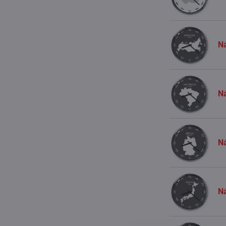
N
Ná
Ná
N