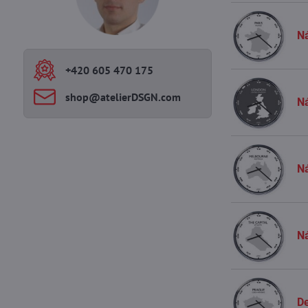
Ná
+420 605 470 175
shop​@atelierDSGN​.com
N
Ná
Ná
De