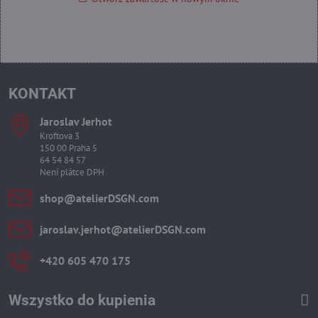
KONTAKT
Jaroslav Jerhot
Kroftova 3
150 00 Praha 5
64 54 84 57
Není plátce DPH
shop​@atelierDSGN​.com
jaroslav​.jerhot​@atelierDSGN​.com
+420 605 470 175
Wszystko do kupienia