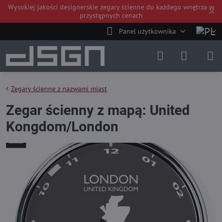
Wysokiej jakości
designerskie zegary ścienne do każdego wnętrza
w
✕
przystępnych cenach
Panel użytkownika
Zegary ścienne z nazwami miast
Zegar ścienny z mapą: United
Kongdom/London