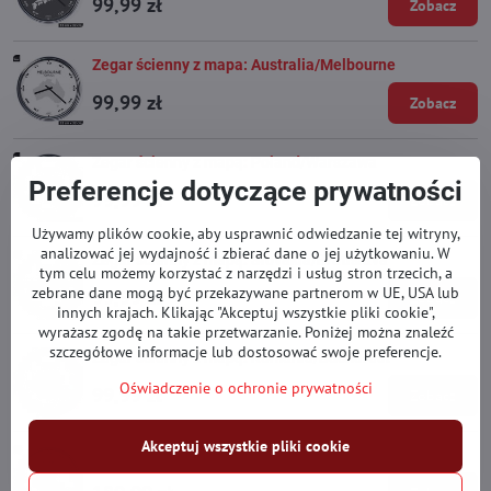
99,99 zł
Zobacz
Zegar ścienny z mapa: Australia/Melbourne
99,99 zł
Zobacz
Zegar ścienny z mapą: Poland/Warszawa
Preferencje dotyczące prywatności
99,99 zł
Zobacz
Używamy plików cookie, aby usprawnić odwiedzanie tej witryny,
analizować jej wydajność i zbierać dane o jej użytkowaniu. W
Zegar ścienny z mapą: Slovakia/Bratislava
tym celu możemy korzystać z narzędzi i usług stron trzecich, a
zebrane dane mogą być przekazywane partnerom w UE, USA lub
99,99 zł
Zobacz
innych krajach. Klikając "Akceptuj wszystkie pliki cookie",
wyrażasz zgodę na takie przetwarzanie. Poniżej można znaleźć
szczegółowe informacje lub dostosować swoje preferencje.
Zegar ścienny z mapą: Romania/Bucharest
Oświadczenie o ochronie prywatności
99,99 zł
Zobacz
Akceptuj wszystkie pliki cookie
Zegar ścienny do biura: Dowolne miasto