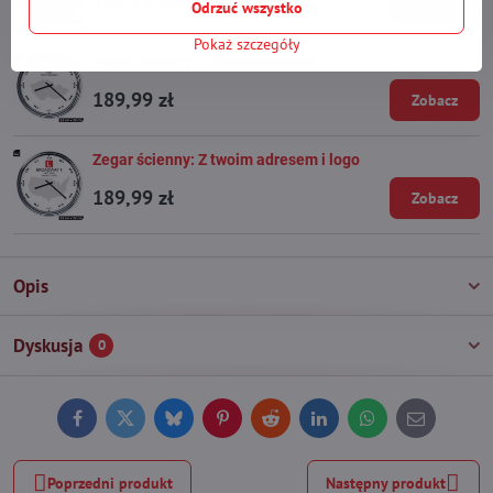
189,99 zł
Zobacz
Odrzuć wszystko
Pokaż szczegóły
Zegar ścienny: Z twoim adresem
189,99 zł
Zobacz
Zegar ścienny: Z twoim adresem i logo
189,99 zł
Zobacz
Opis
Dyskusja
0
Facebook
Twitter
Bluesky
Pinterest
Reddit
LinkedIn
WhatsApp
E-
mail
Poprzedni produkt
Następny produkt