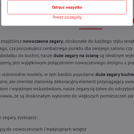
Odrzuć wszystko
Pokaż szczegóły
Opis
Dyskusja
 znajdziesz
nowoczesne zegary
, doskonałe do każdego stylu wnęt
tego, czy poszukujesz centralnego punktu dla swojego salonu czy
 dodatku do kuchni, nasze
duże zegary na ścianę
są idealnym wyb
erujemy, jest wyjątkowym połączeniem nowoczesnego designu z pra
a różnorodne modele, w tym bardzo popularne
duże zegary kuch
czne, ale również stanowią dekoracyjny element przyciągający uwag
atom i wyraźnym wskazówkom, nasze zegary są łatwe do odczytani
sprawia, że są doskonałym wyborem do większych pomieszczeń jak 
 zegary, zyskujesz:
ący do nowoczesnych i tradycyjnych wnętrz