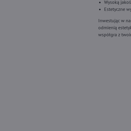
Wysoką jakoś
Estetyczne w
Inwestując w n
odmienią estety
współgra z two