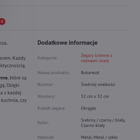
0
Dodatkowe informacje
rza.
Zegary ścienne z
orem. Każdy
Kategorie:
nazwami miast
ktycznością.
Nazwa produktu:
Bukareszt
enne
, które są
Rozmiar:
Średniej wielkości
ę. Dzięki
a z każdej
Wymiary:
32 cm x 32 cm
kuchnia, czy
Kształt zegara:
Okrągłe
Srebrny / czarny / biały,
Kolor:
Czarno-biały
Materiał:
Metal, Metal / szkło