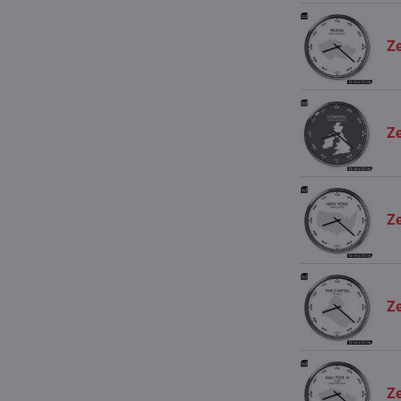
Ze
Z
Z
Ze
Ze