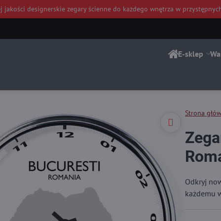
j jakości
designerskie zegary ścienne do każdego wnętrza
w przystępnyc
E-sklep
Wa
Strona głó
Zega
Roma
Odkryj now
każdemu w