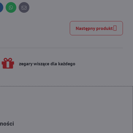
inkedIn
WhatsApp
E-
mail
Następny produkt
zegary wiszące dla każdego
tności