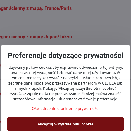
gar ścienny z mapą: France/Paris
gar ścienny z mapą: Japan/Tokyo
Preferencje dotyczące prywatności
gar ścienny z mapa: Australia/Melbourne
Używamy plików cookie, aby usprawnić odwiedzanie tej witryny,
analizować jej wydajność i zbierać dane o jej użytkowaniu. W
tym celu możemy korzystać z narzędzi i usług stron trzecich, a
zebrane dane mogą być przekazywane partnerom w UE, USA lub
innych krajach. Klikając "Akceptuj wszystkie pliki cookie",
egar ścienny z mapą: Poland/Warszawa
wyrażasz zgodę na takie przetwarzanie. Poniżej można znaleźć
szczegółowe informacje lub dostosować swoje preferencje.
Oświadczenie o ochronie prywatności
gar ścienny z mapą: Slovakia/Bratislava
Akceptuj wszystkie pliki cookie