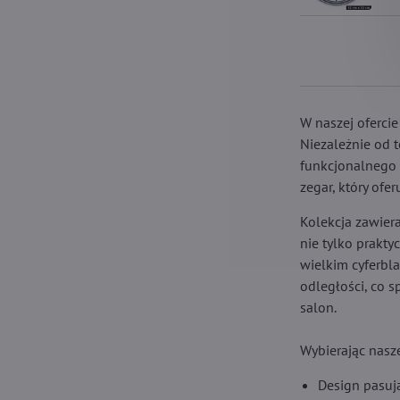
W naszej ofercie
Niezależnie od 
funkcjonalnego
zegar, który of
Kolekcja zawier
nie tylko prakty
wielkim cyferbl
odległości, co 
salon.
Wybierając nasze
Design pasuj