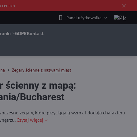
✕
h cenach
Panel użytkownika
runki
GDPR
Kontakt
wna
Zegary ścienne z nazwami miast
r ścienny z mapą:
nia/Bucharest
oczesne zegary, które przyciągają wzrok i dodają charakteru
nętrzu.
Czytaj więcej