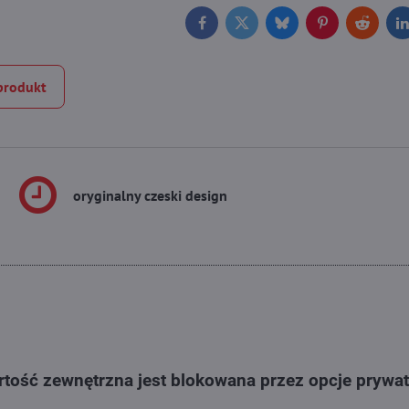
Facebook
Twitter
Bluesky
Pinterest
Reddit
L
produkt
oryginalny czeski design
tość zewnętrzna jest blokowana przez opcje prywa