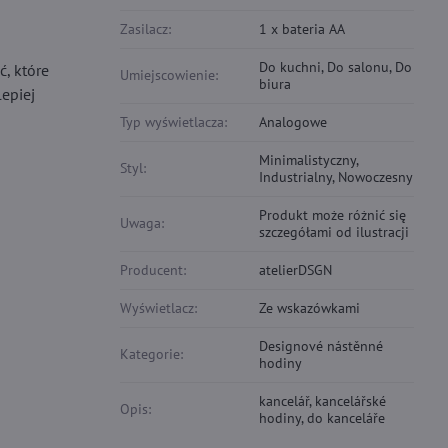
Zasilacz:
1 x bateria AA
Do kuchni, Do salonu, Do
ć, które
Umiejscowienie:
biura
lepiej
Typ wyświetlacza:
Analogowe
Minimalistyczny,
Styl:
Industrialny, Nowoczesny
Produkt może różnić się
Uwaga:
szczegółami od ilustracji
Producent:
atelierDSGN
Wyświetlacz:
Ze wskazówkami
Designové nástěnné
Kategorie:
hodiny
kancelář, kancelářské
Opis:
hodiny, do kanceláře