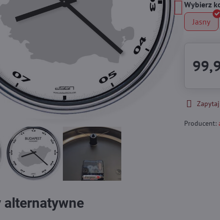
Wybierz k
Jasny
99,9
Zapytaj
Producent:
 alternatywne