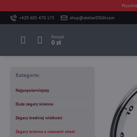
Wysokie
+420 605 470 175
shop@atelierDSGN.com
Koszyk
0 zł
Kategorie:
Najpopularniejszy
Duże zegary ścienne
Zegary średniej wielkości
Zegary ścienne z nazwami miast